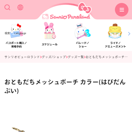
検索
Language
パスポート購入／
パレード／
ライド／
スケジュール
来場予約
ショー
アミューズメント
サンリオピューロランド
グッズ/ショップ
グッズ一覧
おともだちメッシュポーチ カラー(はぴだんぶい)
おともだちメッシュポーチ カラー(はぴだん
アクセス
フロアマップ
ぶい)