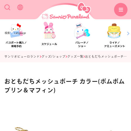
検索
Language
パスポート購入／
パレード／
ライド／
スケジュール
来場予約
ショー
アミューズメント
サンリオピューロランド
グッズ/ショップ
グッズ一覧
おともだちメッシュポーチ カラー(ポムポムプリン＆マフィン)
おともだちメッシュポーチ カラー(ポムポム
アクセス
フロアマップ
プリン＆マフィン)