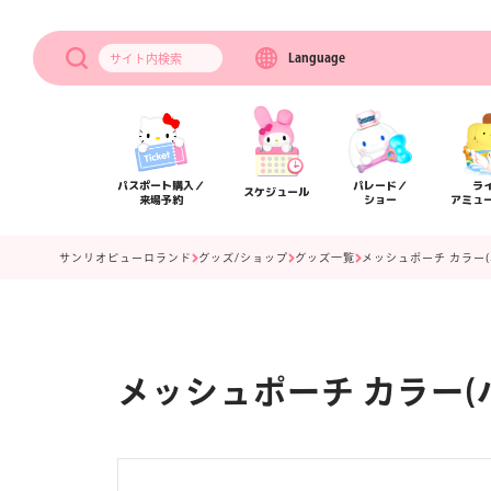
Language
サイト内
検索
パスポート購入／
パレード／
ラ
スケジュール
来場予約
ショー
アミュ
サンリオピューロランド
グッズ/ショップ
グッズ一覧
メッシュポーチ カラー
メッシュポーチ カラー(
アクセス
フロアマップ