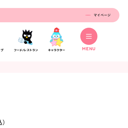
マイページ
M
E
N
U
ップ
フード/レストラン
キャラクター
コラボレーション
ス
公式SNS／アプリ
イベント
込）