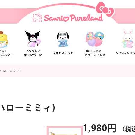
イド／
イベント／
キャラクター
フォトスポット
グッズ/ショ
ーズメント
キャンペーン
グリーティング
(ハローミミィ)
ハローミミィ)
楽しみ方
サービスガイド
よくあるご質問
ニュー
1,980円
（税