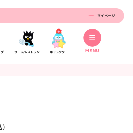
マイページ
M
E
N
U
ップ
フード/レストラン
キャラクター
コラボレーション
ス
公式SNS／アプリ
イベント
込）