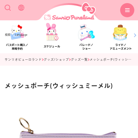
検索
Language
パスポート購入／
パレード／
ライド／
スケジュール
来場予約
ショー
アミューズメント
サンリオピューロランド
グッズ/ショップ
グッズ一覧
メッシュポーチ(ウィッシュミーメル)
メッシュポーチ(ウィッシュミーメル)
アクセス
フロアマップ