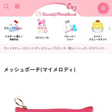
検索
Language
パスポート購入／
パレード／
ライド／
スケジュール
来場予約
ショー
アミューズメント
サンリオピューロランド
グッズ/ショップ
グッズ一覧
メッシュポーチ(マイメロディ)
メッシュポーチ(マイメロディ)
アクセス
フロアマップ