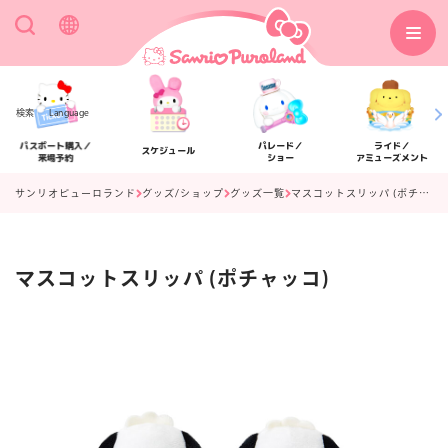
検索
Language
パスポート購入／
パレード／
ライド／
スケジュール
来場予約
ショー
アミューズメント
サンリオピューロランド
グッズ/ショップ
グッズ一覧
マスコットスリッパ (ポチャッコ)
マスコットスリッパ (ポチャッコ)
アクセス
フロアマップ