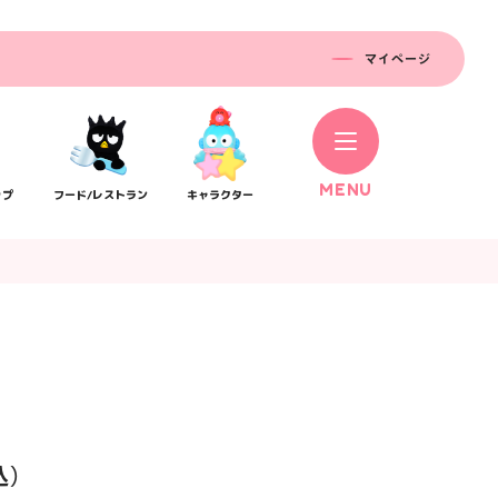
マイページ
M
E
N
U
ップ
フード/レストラン
キャラクター
コラボレーション
ス
公式SNS／アプリ
イベント
込）