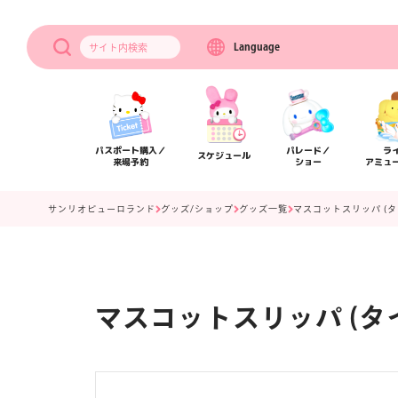
Language
サイト内
検索
パスポート購入／
パレード／
ラ
スケジュール
来場予約
ショー
アミュ
サンリオピューロランド
グッズ/ショップ
グッズ一覧
マスコットスリッパ (
マスコットスリッパ (タ
アクセス
フロアマップ