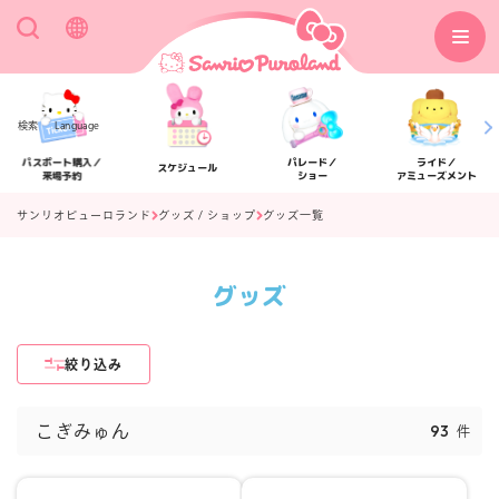
検索
Language
パスポート購入／
パレード／
ライド／
スケジュール
来場予約
ショー
アミューズメント
サンリオピューロランド
グッズ / ショップ
グッズ一覧
グッズ
アクセス
フロアマップ
絞り込み
93
こぎみゅん
件