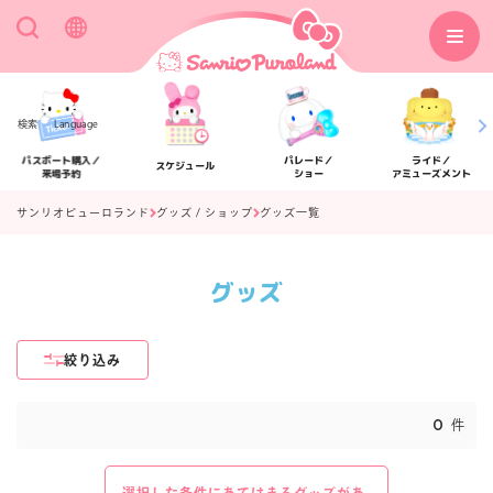
検索
Language
パスポート購入／
パレード／
ライド／
スケジュール
来場予約
ショー
アミューズメント
サンリオピューロランド
グッズ / ショップ
グッズ一覧
グッズ
アクセス
フロアマップ
絞り込み
0
件