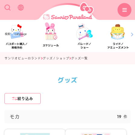
検索
Language
パスポート購入／
パレード／
ライド／
スケジュール
来場予約
ショー
アミューズメント
サンリオピューロランド
グッズ / ショップ
グッズ一覧
グッズ
アクセス
フロアマップ
絞り込み
19
モカ
件