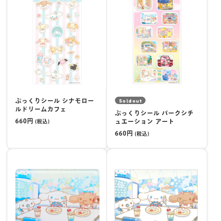
楽しみ方
サービスガイド
よくあるご質問
ニュース
Soldout
ぷっくりシール シナモロー
ルドリームカフェ
ぷっくりシール パークシチ
660円
ュエーション アート
(税込)
660円
(税込)
コラボレーション
公式SNS／アプリ
イベント