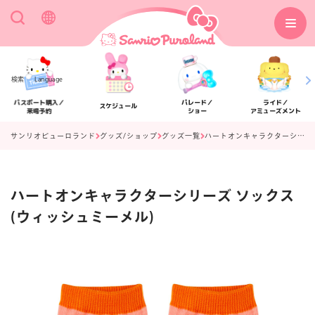
検索
Language
パスポート購入／
パレード／
ライド／
スケジュール
来場予約
ショー
アミューズメント
サンリオピューロランド
グッズ/ショップ
グッズ一覧
ハートオンキャラクターシリーズ ソックス(ウィッシュミーメル)
ハートオンキャラクターシリーズ ソックス
アクセス
フロアマップ
(ウィッシュミーメル)