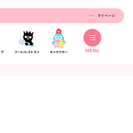
マイページ
M
E
N
U
ップ
フード/レストラン
キャラクター
コラボレーション
ス
公式SNS／アプリ
イベント