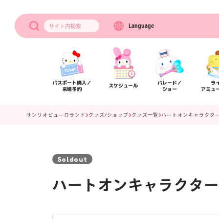
Language
サイト内
検索
パスポート購入／
パレード／
ラ
スケジュール
来場予約
ショー
アミュ
サンリオピューロランド
グッズ/ショップ
グッズ一覧
ハートオンキャラクター
Soldout
ハートオンキャラクター
アクセス
フロアマップ