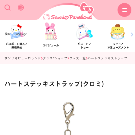
検索
Language
パスポート購入／
パレード／
ライド／
スケジュール
来場予約
ショー
アミューズメント
サンリオピューロランド
グッズ/ショップ
グッズ一覧
ハートステッキストラップ(クロミ)
ハートステッキストラップ(クロミ)
アクセス
フロアマップ