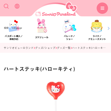
検索
Language
パスポート購入／
パレード／
ライド／
スケジュール
来場予約
ショー
アミューズメント
サンリオピューロランド
グッズ/ショップ
グッズ一覧
ハートステッキ(ハローキティ)
ハートステッキ(ハローキティ)
アクセス
フロアマップ