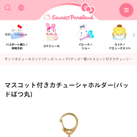
検索
Language
パスポート購入／
パレード／
ライド／
スケジュール
来場予約
ショー
アミューズメント
サンリオピューロランド
グッズ/ショップ
グッズ一覧
マスコット付きカチューシャホルダー(バッドばつ丸)
マスコット付きカチューシャホルダー(バッ
アクセス
フロアマップ
ドばつ丸)