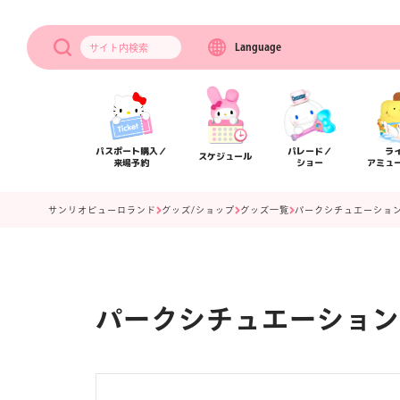
Language
サイト内
検索
パスポート購入／
パレード／
ラ
スケジュール
来場予約
ショー
アミュ
サンリオピューロランド
グッズ/ショップ
グッズ一覧
パークシチュエーション
パークシチュエーション
アクセス
フロアマップ