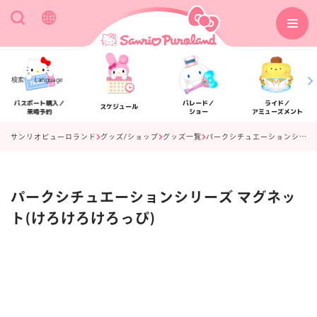
検索
Language
パスポート購入／
パレード／
ライド／
スケジュール
来場予約
ショー
アミューズメント
サンリオピューロランド
グッズ/ショップ
グッズ一覧
パークシチュエーションシリーズ マグネット(けろけろけろっぴ)
パークシチュエーションシリーズ マグネッ
アクセス
フロアマップ
ト(けろけろけろっぴ)