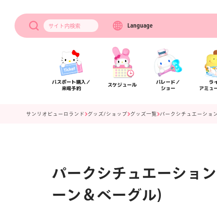
Language
サイト内
検索
パスポート購入／
パレード／
ラ
スケジュール
来場予約
ショー
アミュ
サンリオピューロランド
グッズ/ショップ
グッズ一覧
パークシチュエーション
パークシチュエーション
ーン＆ベーグル)
アクセス
フロアマップ