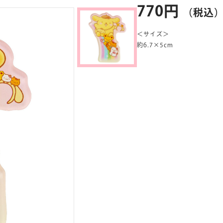
770円
（税込
＜サイズ＞
約6.7×5cm