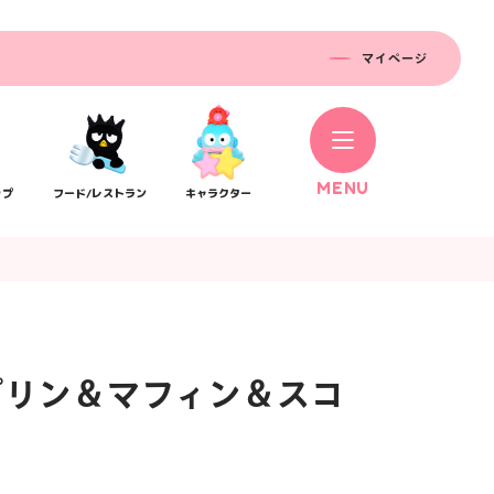
マイページ
M
E
N
U
ップ
フード/レストラン
キャラクター
プリン＆マフィン＆スコ
コラボレーション
ス
公式SNS／アプリ
イベント