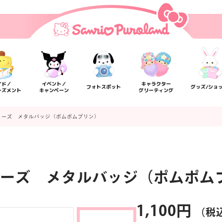
イド／
イベント／
キャラクター
フォトスポット
グッズ/ショ
ーズメント
キャンペーン
グリーティング
リーズ メタルバッジ（ポムポムプリン）
ーズ メタルバッジ（ポムポム
楽しみ方
サービスガイド
よくあるご質問
ニュー
1,100円
（税