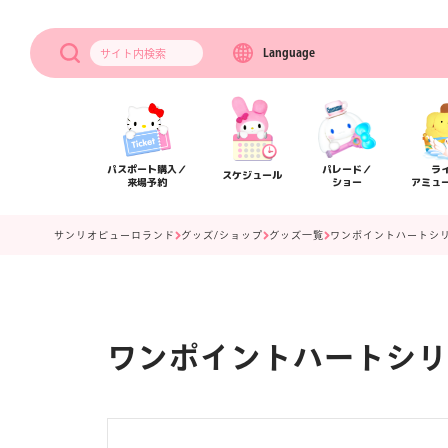
Language
サイト内
検索
パスポート購入／
パレード／
ラ
スケジュール
来場予約
ショー
アミュ
サンリオピューロランド
グッズ/ショップ
グッズ一覧
ワンポイントハートシ
ワンポイントハートシリ
アクセス
フロアマップ