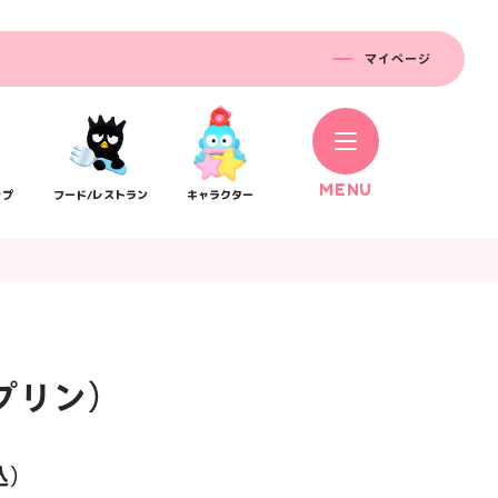
マイページ
M
E
N
U
ップ
フード/レストラン
キャラクター
プリン）
コラボレーション
ス
公式SNS／アプリ
イベント
込）