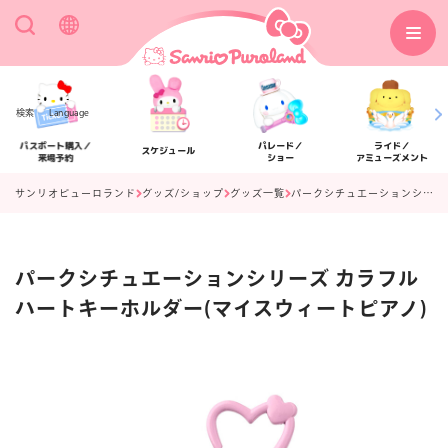
検索
Language
パスポート購入／
パレード／
ライド／
スケジュール
来場予約
ショー
アミューズメント
サンリオピューロランド
グッズ/ショップ
グッズ一覧
パークシチュエーションシリーズ カラフルハートキーホルダー(マイスウィートピアノ)
パークシチュエーションシリーズ カラフル
アクセス
フロアマップ
ハートキーホルダー(マイスウィートピアノ)