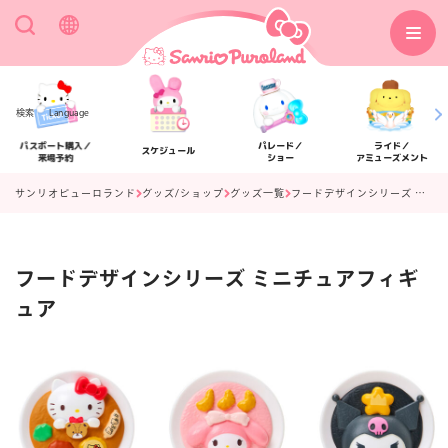
検索
Language
パスポート購入／
パレード／
ライド／
スケジュール
来場予約
ショー
アミューズメント
サンリオピューロランド
グッズ/ショップ
グッズ一覧
フードデザインシリーズ ミニチュアフィギュア
フードデザインシリーズ ミニチュアフィギ
アクセス
フロアマップ
ュア