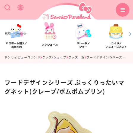
検索
Language
パスポート購入／
パレード／
ライド／
スケジュール
来場予約
ショー
アミューズメント
サンリオピューロランド
グッズ/ショップ
グッズ一覧
フードデザインシリーズ ぷっくりったいマグネット(クレープ/ポムポムプリン)
フードデザインシリーズ ぷっくりったいマ
アクセス
フロアマップ
グネット(クレープ/ポムポムプリン)