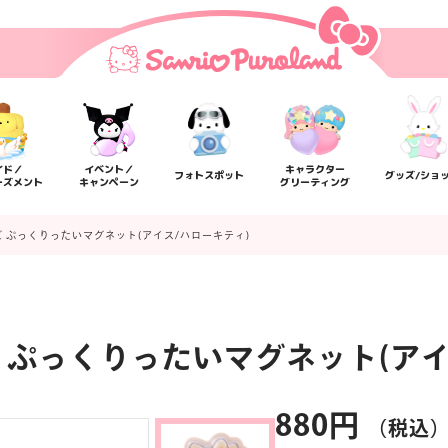
イド／
イベント／
キャラクター
フォトスポット
グッズ/ショ
ーズメント
キャンペーン
グリーティング
 ぷっくりったいマグネット(アイス/ハローキティ)
 ぷっくりったいマグネット(アイ
楽しみ方
サービスガイド
よくあるご質問
ニュー
880円
（税込