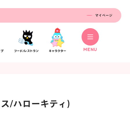
マイページ
M
E
N
U
ップ
フード/レストラン
キャラクター
ス/ハローキティ)
コラボレーション
ス
公式SNS／アプリ
イベント
）