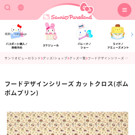
検索
Language
パスポート購入／
パレード／
ライド／
スケジュール
来場予約
ショー
アミューズメント
サンリオピューロランド
グッズ/ショップ
グッズ一覧
フードデザインシリーズ カットクロス(ポムポムプリン)
フードデザインシリーズ カットクロス(ポム
アクセス
フロアマップ
ポムプリン)