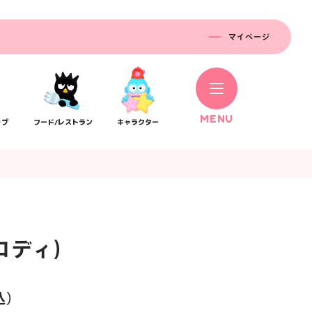
マイページ
M
E
N
U
ップ
フード/レストラン
キャラクター
ロディ)
コラボレーション
ス
公式SNS／アプリ
イベント
込）