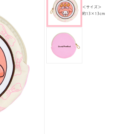
＜サイズ＞
約13×13cm