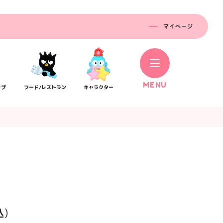
マイページ
M
E
N
U
ップ
フード/レストラン
キャラクター
コラボレーション
ス
公式SNS／アプリ
イベント
込）