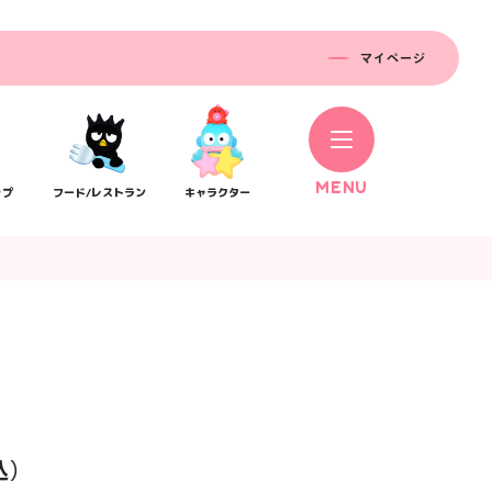
マイページ
M
E
N
U
ップ
フード/レストラン
キャラクター
コラボレーション
ス
公式SNS／アプリ
イベント
込）