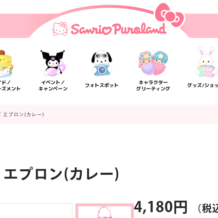
イド／
イベント／
キャラクター
フォトスポット
グッズ/ショ
ーズメント
キャンペーン
グリーティング
 エプロン(カレー)
エプロン(カレー)
楽しみ方
サービスガイド
よくあるご質問
ニュー
4,180円
（税