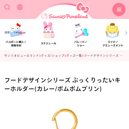
検索
Language
パスポート購入／
パレード／
ライド／
スケジュール
来場予約
ショー
アミューズメント
サンリオピューロランド
グッズ/ショップ
グッズ一覧
フードデザインシリーズ ぷっくりったいキーホルダー(カレー/ポムポムプリン)
フードデザインシリーズ ぷっくりったいキ
アクセス
フロアマップ
ーホルダー(カレー/ポムポムプリン)