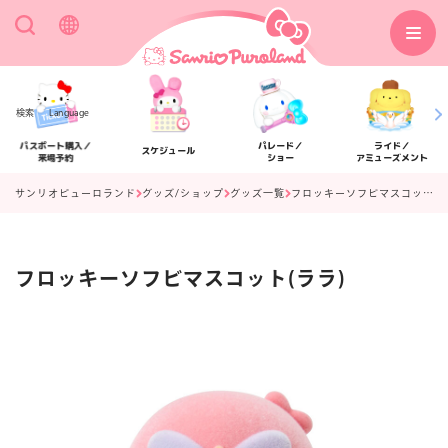
検索
Language
パスポート購入／
パレード／
ライド／
スケジュール
来場予約
ショー
アミューズメント
サンリオピューロランド
グッズ/ショップ
グッズ一覧
フロッキーソフビマスコット(ララ)
フロッキーソフビマスコット(ララ)
アクセス
フロアマップ