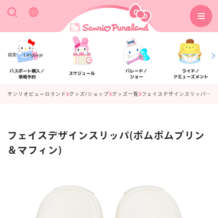
検索
Language
パスポート購入／
パレード／
ライド／
スケジュール
来場予約
ショー
アミューズメント
サンリオピューロランド
グッズ/ショップ
グッズ一覧
フェイスデザインスリッパ(ポムポムプリン＆マフィン)
フェイスデザインスリッパ(ポムポムプリン
アクセス
フロアマップ
＆マフィン)