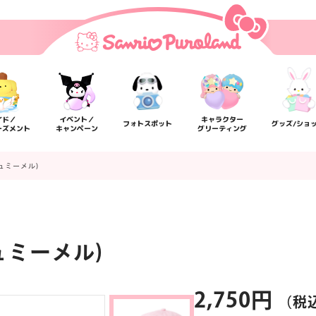
イド／
イベント／
キャラクター
フォトスポット
グッズ/ショ
ーズメント
キャンペーン
グリーティング
ュミーメル)
ュミーメル)
楽しみ方
サービスガイド
よくあるご質問
ニュー
2,750円
（税