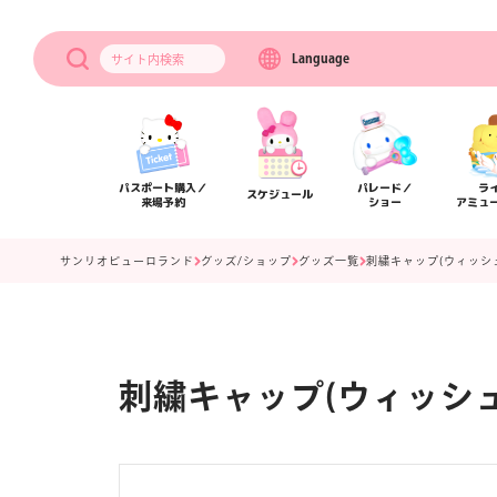
Language
サイト内
検索
パスポート購入／
パレード／
ラ
スケジュール
来場予約
ショー
アミュ
サンリオピューロランド
グッズ/ショップ
グッズ一覧
刺繍キャップ(ウィッシ
刺繍キャップ(ウィッシ
アクセス
フロアマップ