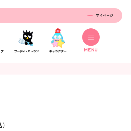
マイページ
M
E
N
U
ップ
フード/レストラン
キャラクター
コラボレーション
ス
公式SNS／アプリ
イベント
込）