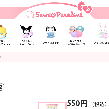
イド／
イベント／
キャラクター
フォトスポット
グッズ/ショ
ーズメント
キャンペーン
グリーティング
②
②
楽しみ方
サービスガイド
よくあるご質問
ニュー
550円
（税込