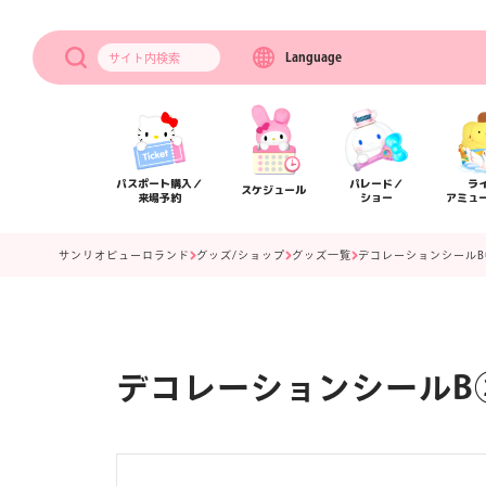
Language
サイト内
検索
パスポート購入／
パレード／
ラ
スケジュール
来場予約
ショー
アミュ
サンリオピューロランド
グッズ/ショップ
グッズ一覧
デコレーションシールB
デコレーションシールB
アクセス
フロアマップ