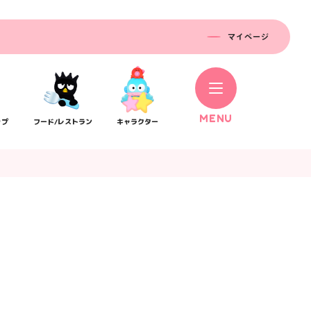
マイページ
M
E
N
U
ップ
フード/レストラン
キャラクター
コラボレーション
ス
公式SNS／アプリ
イベント
）