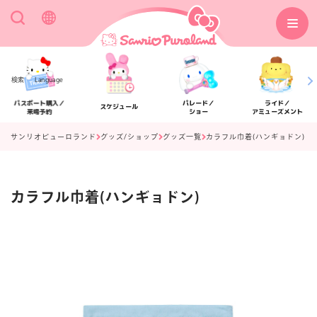
検索
Language
パスポート購入／
パレード／
ライド／
スケジュール
来場予約
ショー
アミューズメント
サンリオピューロランド
グッズ/ショップ
グッズ一覧
カラフル巾着(ハンギョドン)
カラフル巾着(ハンギョドン)
アクセス
フロアマップ