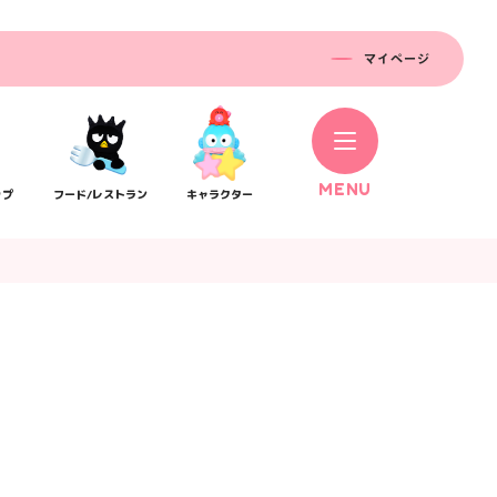
マイページ
M
E
N
U
ップ
フード/レストラン
キャラクター
コラボレーション
ス
公式SNS／アプリ
イベント
）