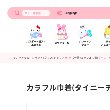
Language
サイト内
検索
パスポート購入／
パレード／
ラ
スケジュール
来場予約
ショー
アミュ
サンリオピューロランド
グッズ/ショップ
グッズ一覧
カラフル巾着(タイニー
カラフル巾着(タイニーチ
アクセス
フロアマップ