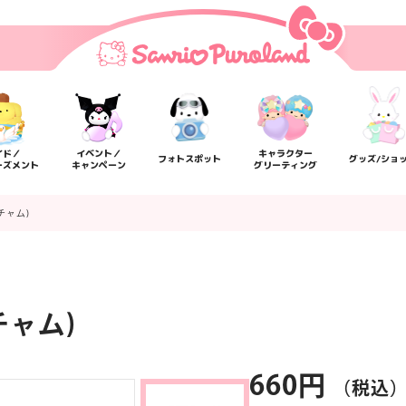
イド／
イベント／
キャラクター
フォトスポット
グッズ/ショ
ーズメント
キャンペーン
グリーティング
チャム)
ャム)
楽しみ方
サービスガイド
よくあるご質問
ニュー
660円
（税込