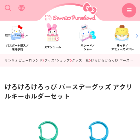
検索
Language
パスポート購入／
パレード／
ライド／
スケジュール
来場予約
ショー
アミューズメント
サンリオピューロランド
グッズ/ショップ
グッズ一覧
けろけろけろっぴ バースデーグッズ アクリルキーホルダーセット
けろけろけろっぴ バースデーグッズ アクリ
アクセス
フロアマップ
ルキーホルダーセット