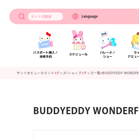
Language
サイト内
検索
パスポート購入／
パレード／
ラ
スケジュール
来場予約
ショー
アミュ
サンリオピューロランド
グッズ/ショップ
グッズ一覧
BUDDYEDDY WOND
BUDDYEDDY WONDE
アクセス
フロアマップ