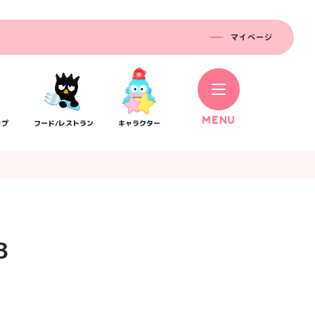
マイページ
M
E
N
U
ップ
フード/レストラン
キャラクター
B
コラボレーション
ス
公式SNS／アプリ
イベント
）