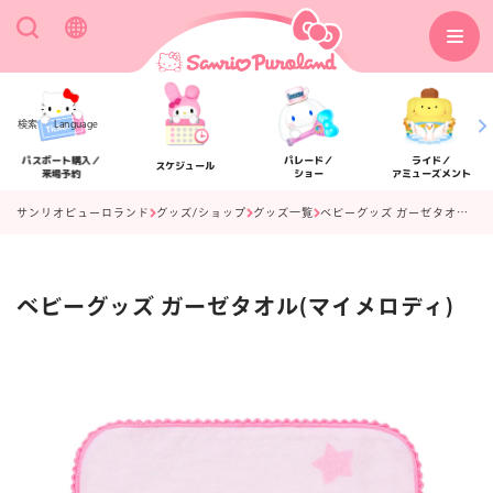
検索
Language
パスポート購入／
パレード／
ライド／
スケジュール
来場予約
ショー
アミューズメント
サンリオピューロランド
グッズ/ショップ
グッズ一覧
ベビーグッズ ガーゼタオル(マイメロディ)
ベビーグッズ ガーゼタオル(マイメロディ)
アクセス
フロアマップ