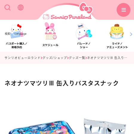
検索
Language
パスポート購入／
パレード／
ライド／
スケジュール
来場予約
ショー
アミューズメント
サンリオピューロランド
グッズ/ショップ
グッズ一覧
ネオナツマツリⅢ 缶入りパスタスナック
ネオナツマツリⅢ 缶入りパスタスナック
アクセス
フロアマップ