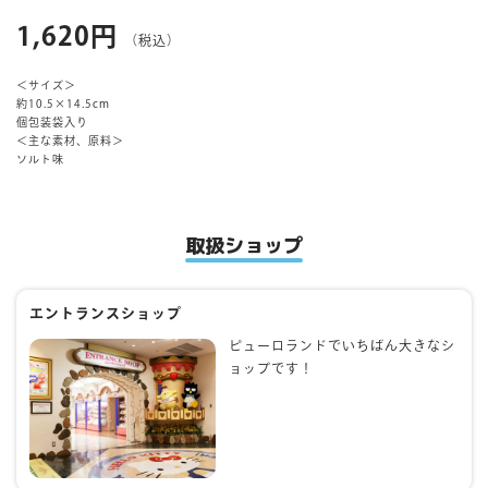
1,620円
（税込）
マイページ
＜サイズ＞
約10.5×14.5cm
個包装袋入り
＜主な素材、原料＞
ソルト味
取扱ショップ
エントランスショップ
ピューロランドでいちばん大きなシ
ョップです！