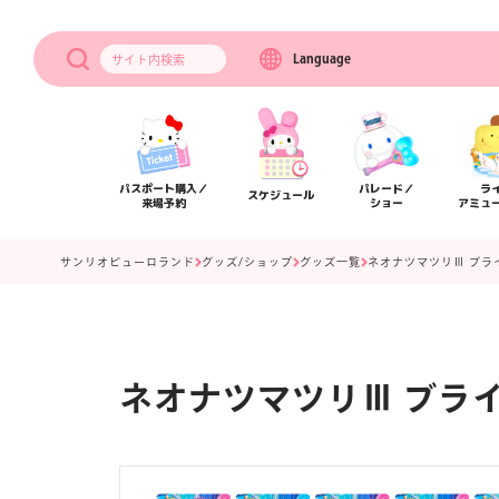
Language
サイト内
検索
パスポート購入／
パレード／
ラ
スケジュール
来場予約
ショー
アミュ
サンリオピューロランド
グッズ/ショップ
グッズ一覧
ネオナツマツリⅢ ブラ
ネオナツマツリⅢ ブラ
アクセス
フロアマップ