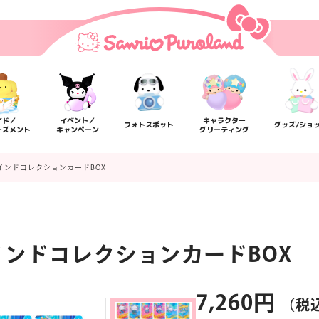
イド／
イベント／
キャラクター
フォトスポット
グッズ/ショ
ーズメント
キャンペーン
グリーティング
インドコレクションカードBOX
インドコレクションカードBOX
楽しみ方
サービスガイド
よくあるご質問
ニュー
7,260円
（税