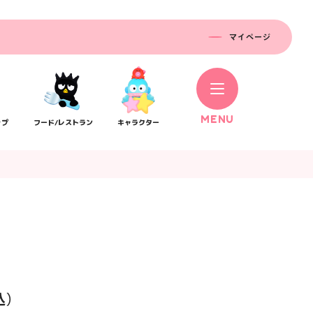
マイページ
M
E
N
U
ップ
フード/レストラン
キャラクター
コラボレーション
ス
公式SNS／アプリ
イベント
込）