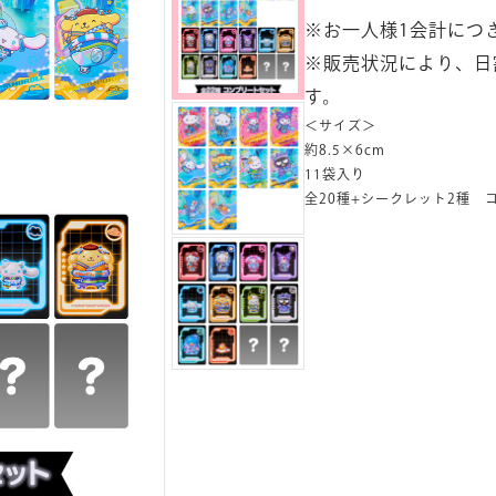
※お一人様1会計につ
※販売状況により、日
す。
＜サイズ＞
約8.5×6cm
11袋入り
全20種+シークレット2種 