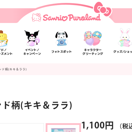
イド／
イベント／
キャラクター
フォトスポット
グッズ/ショ
ーズメント
キャンペーン
グリーティング
ンド柄(キキ＆ララ)
ド柄(キキ＆ララ)
楽しみ方
サービスガイド
よくあるご質問
ニュー
1,100円
（税