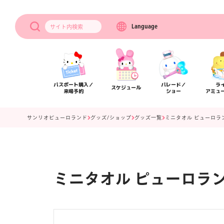
Language
サイト内
検索
パスポート購入／
パレード／
ラ
スケジュール
来場予約
ショー
アミュ
サンリオピューロランド
グッズ/ショップ
グッズ一覧
ミニタオル ピューロラ
ミニタオル ピューロラン
アクセス
フロアマップ