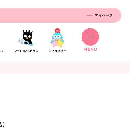
マイページ
M
E
N
U
ップ
フード/レストラン
キャラクター
コラボレーション
ス
公式SNS／アプリ
イベント
込）