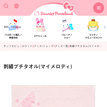
検索
Language
パスポート購入／
パレード／
ライド／
スケジュール
来場予約
ショー
アミューズメント
サンリオピューロランド
グッズ/ショップ
グッズ一覧
刺繡プチタオル(マイメロディ)
刺繡プチタオル(マイメロディ)
アクセス
フロアマップ