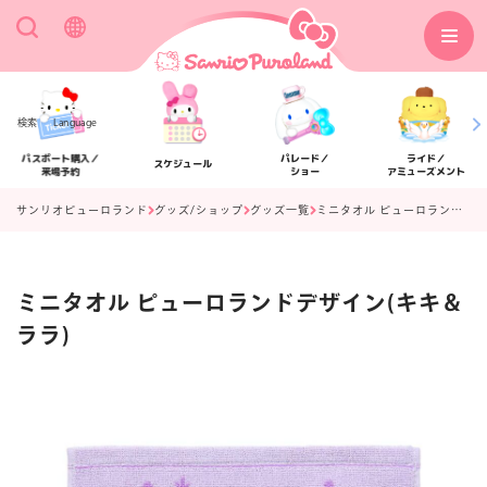
検索
Language
パスポート購入／
パレード／
ライド／
スケジュール
来場予約
ショー
アミューズメント
サンリオピューロランド
グッズ/ショップ
グッズ一覧
ミニタオル ピューロランドデザイン(キキ＆ララ)
ミニタオル ピューロランドデザイン(キキ＆
アクセス
フロアマップ
ララ)