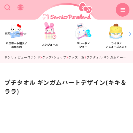
検索
Language
パスポート購入／
パレード／
ライド／
スケジュール
来場予約
ショー
アミューズメント
サンリオピューロランド
グッズ/ショップ
グッズ一覧
プチタオル ギンガムハートデザイン(キキ＆ララ)
プチタオル ギンガムハートデザイン(キキ＆
アクセス
フロアマップ
ララ)