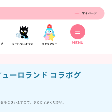
マイページ
M
E
N
U
ップ
フード/レストラン
キャラクター
ューロランド コラボグ
コラボレーション
場合もございますので、予めご了承ください。
ス
公式SNS／アプリ
イベント