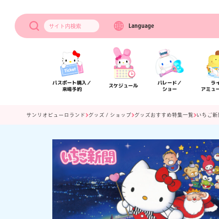
Language
サイト内
検索
パスポート購入／
パレード／
ラ
スケジュール
来場予約
ショー
アミュ
サンリオピューロランド
グッズ / ショップ
グッズおすすめ特集一覧
いちご新
アクセス
フロアマップ