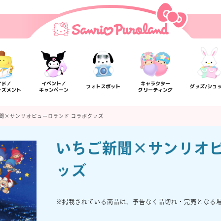
イド／
イベント／
キャラクター
フォトスポット
グッズ/ショ
ーズメント
キャンペーン
グリーティング
聞×サンリオピューロランド コラボグッズ
いちご新聞×サンリオピ
ッズ
掲載されている商品は、予告なく品切れ・完売となる
楽しみ方
サービスガイド
よくあるご質問
ニュー