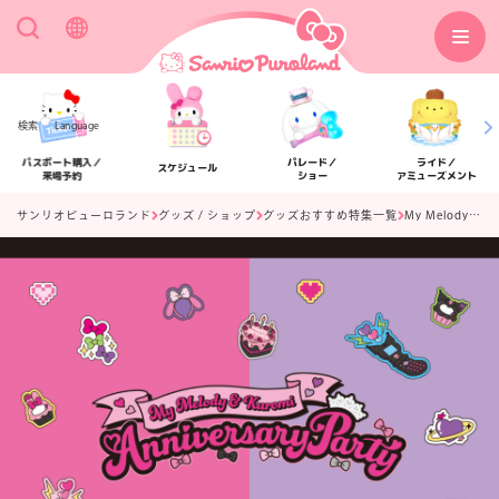
検索
Language
パスポート購入／
パレード／
ライド／
スケジュール
来場予約
ショー
アミューズメント
サンリオピューロランド
グッズ / ショップ
グッズおすすめ特集一覧
My Melody & Kuromi Anniversary Party シリーズ
アクセス
フロアマップ