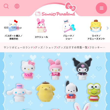
検索
Language
パスポート購入／
パレード／
ライド／
スケジュール
来場予約
ショー
アミューズメント
サンリオピューロランド
グッズ / ショップ
グッズおすすめ特集一覧
フロッキーソフビマスコット
アクセス
フロアマップ