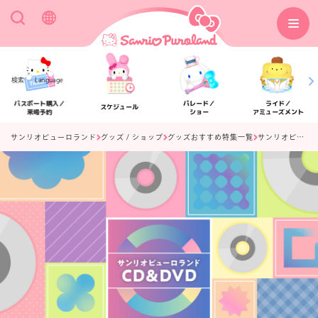
検索
Language
パスポート購入／
パレード／
ライド／
スケジュール
来場予約
ショー
アミューズメント
サンリオピューロランド
グッズ / ショップ
グッズおすすめ特集一覧
サンリオピューロランド CD&DVD
アクセス
フロアマップ