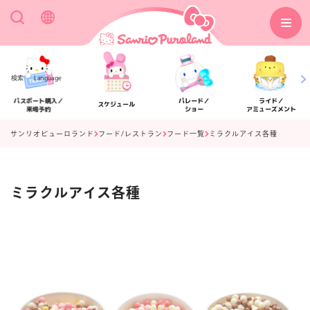
検索
Language
パスポート購入／
パレード／
ライド／
スケジュール
来場予約
ショー
アミューズメント
サンリオピューロランド
フード/レストラン
フード一覧
ミラクルアイス各種
ミラクルアイス各種
アクセス
フロアマップ