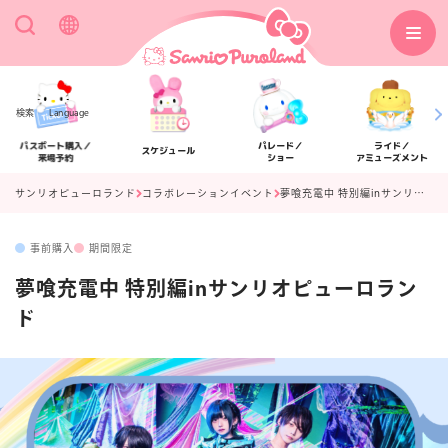
検索
Language
パスポート購入／
パレード／
ライド／
スケジュール
来場予約
ショー
アミューズメント
サンリオピューロランド
コラボレーションイベント
夢喰充電中 特別編inサンリオピューロランド
事前購入
期間限定
アクセス
フロアマップ
夢喰充電中 特別編inサンリオピューロラン
ド