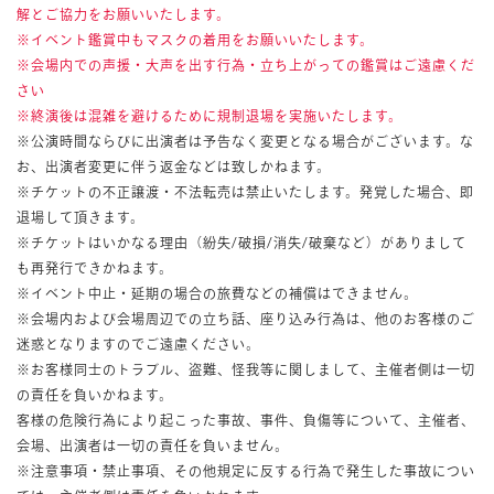
解とご協力をお願いいたします。
※
イベント鑑賞中もマスクの着用をお願いいたします。
※
会場内での声援・大声を出す行為・立ち上がっての鑑賞はご遠慮くだ
さい
※
終演後は混雑を避けるために規制退場を実施いたします。
※公演時間ならびに出演者は予告なく変更となる場合がございます。な
お、出演者変更に伴う返金などは致しかねます。
※チケットの不正譲渡・不法転売は禁止いたします。発覚した場合、即
退場して頂きます。
※チケットはいかなる理由（紛失/破損/消失/破棄など）がありまして
も再発行できかねます。
※イベント中止・延期の場合の旅費などの補償はできません。
※会場内および会場周辺での立ち話、座り込み行為は、他のお客様のご
迷惑となりますのでご遠慮ください。
※お客様同士のトラブル、盗難、怪我等に関しまして、主催者側は一切
の責任を負いかねます。
客様の危険行為により起こった事故、事件、負傷等について、主催者、
会場、出演者は一切の責任を負いません。
※注意事項・禁止事項、その他規定に反する行為で発生した事故につい